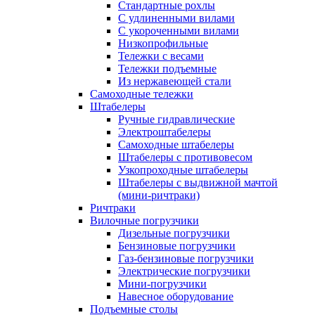
Стандартные рохлы
С удлиненными вилами
С укороченными вилами
Низкопрофильные
Тележки с весами
Тележки подъемные
Из нержавеющей стали
Самоходные тележки
Штабелеры
Ручные гидравлические
Электроштабелеры
Самоходные штабелеры
Штабелеры с противовесом
Узкопроходные штабелеры
Штабелеры с выдвижной мачтой
(мини-ричтраки)
Ричтраки
Вилочные погрузчики
Дизельные погрузчики
Бензиновые погрузчики
Газ-бензиновые погрузчики
Электрические погрузчики
Мини-погрузчики
Навесное оборудование
Подъемные столы