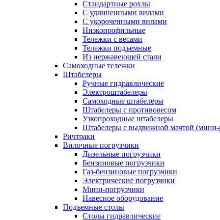
Стандартные рохлы
С удлиненными вилами
С укороченными вилами
Низкопрофильные
Тележки с весами
Тележки подъемные
Из нержавеющей стали
Самоходные тележки
Штабелеры
Ручные гидравлические
Электроштабелеры
Самоходные штабелеры
Штабелеры с противовесом
Узкопроходные штабелеры
Штабелеры с выдвижной мачтой (мини-
Ричтраки
Вилочные погрузчики
Дизельные погрузчики
Бензиновые погрузчики
Газ-бензиновые погрузчики
Электрические погрузчики
Мини-погрузчики
Навесное оборудование
Подъемные столы
Столы гидравлические