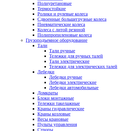
Полиуретановые
Термостойкие
Ролики и рулевые колеса
Сдвоенные большегрузные колеса
Пневматические колеса
Колеса с литой резиной
Полипропиленовые колеса
Грузоподъемное оборудование
Тали
Тали ручные
Тележки для ручных талей
Тали электрические
Тележки для электрических талей
Лебедки
Лебедки ручные
Лебедки электрические
Лебедки автомобильные
Домкраты
Блоки монтажные
Тележки такелажные
Краны гидравлические
Краны козловые
Весы крановые
Пульты управления
Стропы