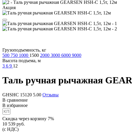
Акция
Грузоподъемность, кг
500
750
1000
1500
2000
3000
6000
9000
Высота подъема, м
3
6
9
12
Таль ручная рычажная
GEARS
GHSHC 15120
5.00
Отзывы
В сравнение
В избранное
Скидка через корзину 7%
10 539
руб.
(с НДС)