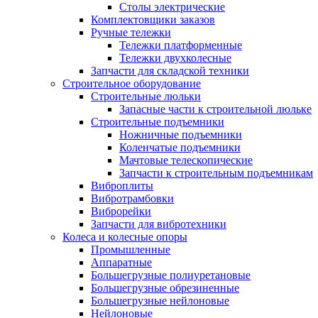
Столы электрические
Комплектовщики заказов
Ручные тележки
Тележки платформенные
Тележки двухколесные
Запчасти для складской техники
Строительное оборудование
Строительные люльки
Запасные части к строительной люльке
Строительные подъемники
Ножничные подъемники
Коленчатые подъемники
Мачтовые телескопические
Запчасти к строительным подъемникам
Виброплиты
Вибротрамбовки
Виброрейки
Запчасти для вибротехники
Колеса и колесные опоры
Промышленные
Аппаратные
Большегрузные полиуретановые
Большегрузные обрезиненные
Большегрузные нейлоновые
Нейлоновые