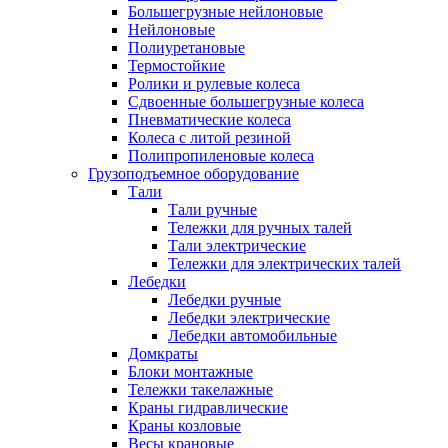
Большегрузные нейлоновые
Нейлоновые
Полиуретановые
Термостойкие
Ролики и рулевые колеса
Сдвоенные большегрузные колеса
Пневматические колеса
Колеса с литой резиной
Полипропиленовые колеса
Грузоподъемное оборудование
Тали
Тали ручные
Тележки для ручных талей
Тали электрические
Тележки для электрических талей
Лебедки
Лебедки ручные
Лебедки электрические
Лебедки автомобильные
Домкраты
Блоки монтажные
Тележки такелажные
Краны гидравлические
Краны козловые
Весы крановые