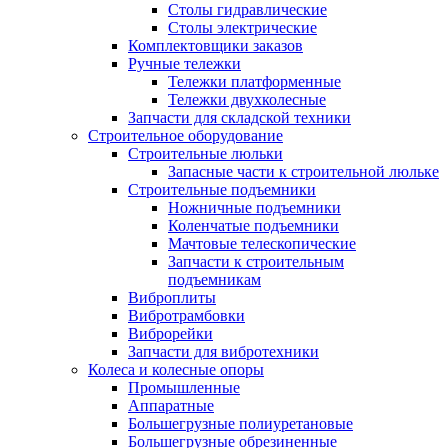
Столы гидравлические
Столы электрические
Комплектовщики заказов
Ручные тележки
Тележки платформенные
Тележки двухколесные
Запчасти для складской техники
Строительное оборудование
Строительные люльки
Запасные части к строительной люльке
Строительные подъемники
Ножничные подъемники
Коленчатые подъемники
Мачтовые телескопические
Запчасти к строительным
подъемникам
Виброплиты
Вибротрамбовки
Виброрейки
Запчасти для вибротехники
Колеса и колесные опоры
Промышленные
Аппаратные
Большегрузные полиуретановые
Большегрузные обрезиненные