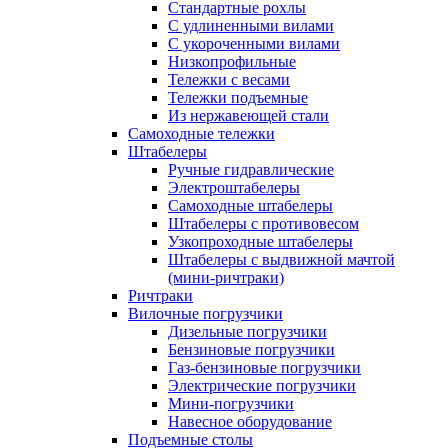
Стандартные рохлы
С удлиненными вилами
С укороченными вилами
Низкопрофильные
Тележки с весами
Тележки подъемные
Из нержавеющей стали
Самоходные тележки
Штабелеры
Ручные гидравлические
Электроштабелеры
Самоходные штабелеры
Штабелеры с противовесом
Узкопроходные штабелеры
Штабелеры с выдвижной мачтой
(мини-ричтраки)
Ричтраки
Вилочные погрузчики
Дизельные погрузчики
Бензиновые погрузчики
Газ-бензиновые погрузчики
Электрические погрузчики
Мини-погрузчики
Навесное оборудование
Подъемные столы