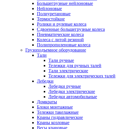
Большегрузные нейлоновые
Нейлоновые
Полиуретановые
Термостойкие
Ролики и рулевые колеса
Сдвоенные большегрузные колеса
Пневматические колеса
Колеса с литой резиной
Полипропиленовые колеса
Грузоподъемное оборудование
Тали
Тали ручные
Тележки для ручных талей
Тали электрические
Тележки для электрических талей
Лебедки
Лебедки ручные
Лебедки электрические
Лебедки автомобильные
Домкраты
Блоки монтажные
Тележки такелажные
Краны гидравлические
Краны козловые
Весы крановые