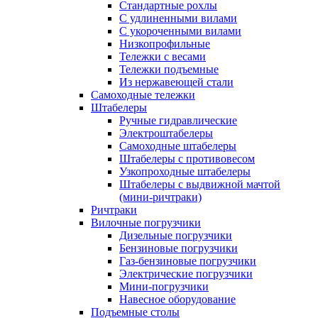
Стандартные рохлы
С удлиненными вилами
С укороченными вилами
Низкопрофильные
Тележки с весами
Тележки подъемные
Из нержавеющей стали
Самоходные тележки
Штабелеры
Ручные гидравлические
Электроштабелеры
Самоходные штабелеры
Штабелеры с противовесом
Узкопроходные штабелеры
Штабелеры с выдвижной мачтой
(мини-ричтраки)
Ричтраки
Вилочные погрузчики
Дизельные погрузчики
Бензиновые погрузчики
Газ-бензиновые погрузчики
Электрические погрузчики
Мини-погрузчики
Навесное оборудование
Подъемные столы