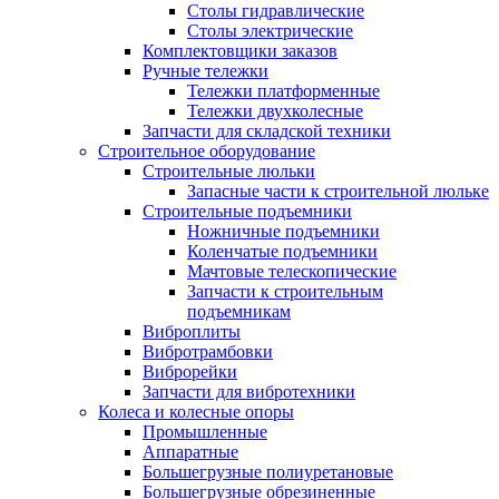
Столы гидравлические
Столы электрические
Комплектовщики заказов
Ручные тележки
Тележки платформенные
Тележки двухколесные
Запчасти для складской техники
Строительное оборудование
Строительные люльки
Запасные части к строительной люльке
Строительные подъемники
Ножничные подъемники
Коленчатые подъемники
Мачтовые телескопические
Запчасти к строительным
подъемникам
Виброплиты
Вибротрамбовки
Виброрейки
Запчасти для вибротехники
Колеса и колесные опоры
Промышленные
Аппаратные
Большегрузные полиуретановые
Большегрузные обрезиненные