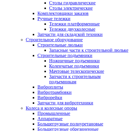
Столы гидравлические
Столы электрические
Комплектовщики заказов
Ручные тележки
Тележки платформенные
Тележки двухколесные
Запчасти для складской техники
Строительное оборудование
Строительные люльки
Запасные части к строительной люльке
Строительные подъемники
Ножничные подъемники
Коленчатые подъемники
Мачтовые телескопические
Запчасти к строительным
подъемникам
Виброплиты
Вибротрамбовки
Виброрейки
Запчасти для вибротехники
Колеса и колесные опоры
Промышленные
Аппаратные
Большегрузные полиуретановые
Большегрузные обрезиненные