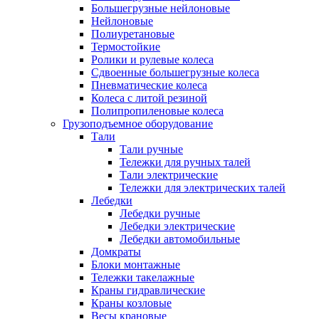
Большегрузные нейлоновые
Нейлоновые
Полиуретановые
Термостойкие
Ролики и рулевые колеса
Сдвоенные большегрузные колеса
Пневматические колеса
Колеса с литой резиной
Полипропиленовые колеса
Грузоподъемное оборудование
Тали
Тали ручные
Тележки для ручных талей
Тали электрические
Тележки для электрических талей
Лебедки
Лебедки ручные
Лебедки электрические
Лебедки автомобильные
Домкраты
Блоки монтажные
Тележки такелажные
Краны гидравлические
Краны козловые
Весы крановые