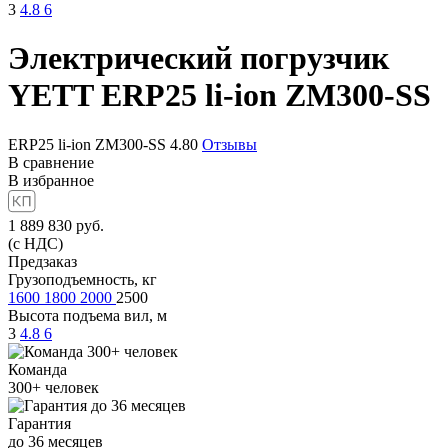
3
4.8
6
Электрический погрузчик
YETT ERP25 li-ion ZM300-SS
ERP25 li-ion ZM300-SS
4.80
Отзывы
В сравнение
В избранное
1 889 830
руб.
(с НДС)
Предзаказ
Грузоподъемность, кг
1600
1800
2000
2500
Высота подъема вил, м
3
4.8
6
Команда
300+
человек
Гарантия
до
36
месяцев