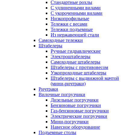
Стандартные рохлы
С удлиненными вилами
С укороченными вилами
Низкопрофильные
Тележки с весами
Тележки подъемные
Из нержавеющей стали
Самоходные тележки
Штабелеры
Ручные гидравлические
Электроштабелеры
Самоходные штабелеры
Штабелеры с противовесом
Узкопроходные штабелеры
Штабелеры с выдвижной мачтой
(мини-ричтраки)
Ричтраки
Вилочные погрузчики
Дизельные погрузчики
Бензиновые погрузчики
Газ-бензиновые погрузчики
Электрические погрузчики
Мини-погрузчики
Навесное оборудование
Подъемные столы