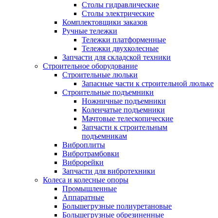
Столы гидравлические
Столы электрические
Комплектовщики заказов
Ручные тележки
Тележки платформенные
Тележки двухколесные
Запчасти для складской техники
Строительное оборудование
Строительные люльки
Запасные части к строительной люльке
Строительные подъемники
Ножничные подъемники
Коленчатые подъемники
Мачтовые телескопические
Запчасти к строительным
подъемникам
Виброплиты
Вибротрамбовки
Виброрейки
Запчасти для вибротехники
Колеса и колесные опоры
Промышленные
Аппаратные
Большегрузные полиуретановые
Большегрузные обрезиненные