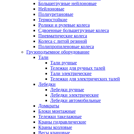
Большегрузные нейлоновые
Нейлоновые
Полиуретановые
Термостойкие
Ролики и рулевые колеса
Сдвоенные большегрузные колеса
Пневматические колеса
Колеса с литой резиной
Полипропиленовые колеса
Грузоподъемное оборудование
Тали
Тали ручные
Тележки для ручных талей
Тали электрические
Тележки для электрических талей
Лебедки
Лебедки ручные
Лебедки электрические
Лебедки автомобильные
Домкраты
Блоки монтажные
Тележки такелажные
Краны гидравлические
Краны козловые
Весы крановые