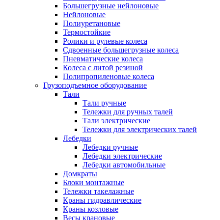
Большегрузные нейлоновые
Нейлоновые
Полиуретановые
Термостойкие
Ролики и рулевые колеса
Сдвоенные большегрузные колеса
Пневматические колеса
Колеса с литой резиной
Полипропиленовые колеса
Грузоподъемное оборудование
Тали
Тали ручные
Тележки для ручных талей
Тали электрические
Тележки для электрических талей
Лебедки
Лебедки ручные
Лебедки электрические
Лебедки автомобильные
Домкраты
Блоки монтажные
Тележки такелажные
Краны гидравлические
Краны козловые
Весы крановые