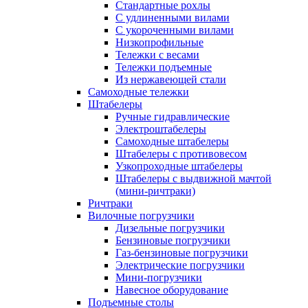
Стандартные рохлы
С удлиненными вилами
С укороченными вилами
Низкопрофильные
Тележки с весами
Тележки подъемные
Из нержавеющей стали
Самоходные тележки
Штабелеры
Ручные гидравлические
Электроштабелеры
Самоходные штабелеры
Штабелеры с противовесом
Узкопроходные штабелеры
Штабелеры с выдвижной мачтой
(мини-ричтраки)
Ричтраки
Вилочные погрузчики
Дизельные погрузчики
Бензиновые погрузчики
Газ-бензиновые погрузчики
Электрические погрузчики
Мини-погрузчики
Навесное оборудование
Подъемные столы