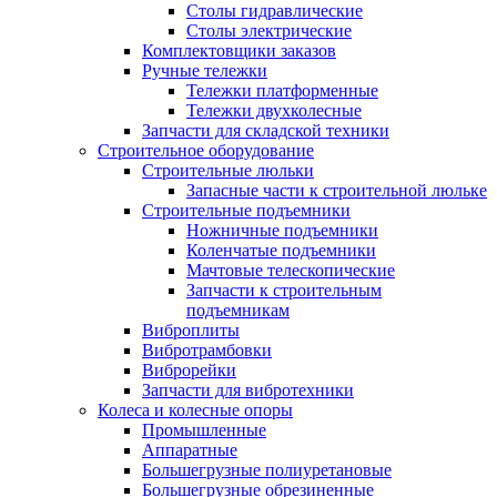
Столы гидравлические
Столы электрические
Комплектовщики заказов
Ручные тележки
Тележки платформенные
Тележки двухколесные
Запчасти для складской техники
Строительное оборудование
Строительные люльки
Запасные части к строительной люльке
Строительные подъемники
Ножничные подъемники
Коленчатые подъемники
Мачтовые телескопические
Запчасти к строительным
подъемникам
Виброплиты
Вибротрамбовки
Виброрейки
Запчасти для вибротехники
Колеса и колесные опоры
Промышленные
Аппаратные
Большегрузные полиуретановые
Большегрузные обрезиненные