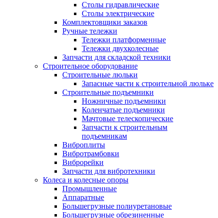
Столы гидравлические
Столы электрические
Комплектовщики заказов
Ручные тележки
Тележки платформенные
Тележки двухколесные
Запчасти для складской техники
Строительное оборудование
Строительные люльки
Запасные части к строительной люльке
Строительные подъемники
Ножничные подъемники
Коленчатые подъемники
Мачтовые телескопические
Запчасти к строительным
подъемникам
Виброплиты
Вибротрамбовки
Виброрейки
Запчасти для вибротехники
Колеса и колесные опоры
Промышленные
Аппаратные
Большегрузные полиуретановые
Большегрузные обрезиненные