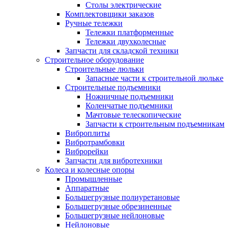
Столы электрические
Комплектовщики заказов
Ручные тележки
Тележки платформенные
Тележки двухколесные
Запчасти для складской техники
Строительное оборудование
Строительные люльки
Запасные части к строительной люльке
Строительные подъемники
Ножничные подъемники
Коленчатые подъемники
Мачтовые телескопические
Запчасти к строительным подъемникам
Виброплиты
Вибротрамбовки
Виброрейки
Запчасти для вибротехники
Колеса и колесные опоры
Промышленные
Аппаратные
Большегрузные полиуретановые
Большегрузные обрезиненные
Большегрузные нейлоновые
Нейлоновые