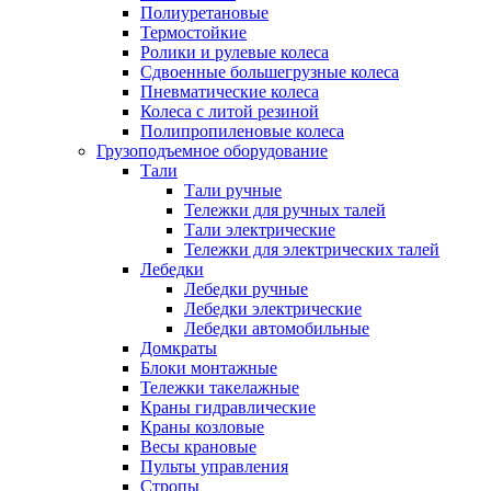
Полиуретановые
Термостойкие
Ролики и рулевые колеса
Сдвоенные большегрузные колеса
Пневматические колеса
Колеса с литой резиной
Полипропиленовые колеса
Грузоподъемное оборудование
Тали
Тали ручные
Тележки для ручных талей
Тали электрические
Тележки для электрических талей
Лебедки
Лебедки ручные
Лебедки электрические
Лебедки автомобильные
Домкраты
Блоки монтажные
Тележки такелажные
Краны гидравлические
Краны козловые
Весы крановые
Пульты управления
Стропы