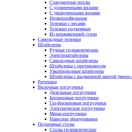
Стандартные рохлы
С удлиненными вилами
С укороченными вилами
Низкопрофильные
Тележки с весами
Тележки подъемные
Из нержавеющей стали
Самоходные тележки
Штабелеры
Ручные гидравлические
Электроштабелеры
Самоходные штабелеры
Штабелеры с противовесом
Узкопроходные штабелеры
Штабелеры с выдвижной мачтой (мини-
Ричтраки
Вилочные погрузчики
Дизельные погрузчики
Бензиновые погрузчики
Газ-бензиновые погрузчики
Электрические погрузчики
Мини-погрузчики
Навесное оборудование
Подъемные столы
Столы гидравлические