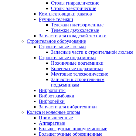
Столы гидравлические
Столы электрические
Комплектовщики заказов
Ручные тележки
Тележки платформенные
Тележки двухколесные
Запчасти для складской техники
Строительное оборудование
Строительные люльки
Запасные части к строительной люльке
Строительные подъемники
Ножничные подъемники
Коленчатые подъемники
Мачтовые телескопические
Запчасти к строительным
подъемникам
Виброплиты
Вибротрамбовки
Виброрейки
Запчасти для вибротехники
Колеса и колесные опоры
Промышленные
Аппаратные
Большегрузные полиуретановые
Большегрузные обрезиненные