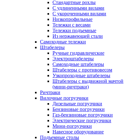
Стандартные рохлы
С удлиненными вилами
С укороченными вилами
Низкопрофильные
Тележки с весами
Тележки подъемные
Из нержавеющей стали
Самоходные тележки
Штабелеры
Ручные гидравлические
Электроштабелеры
Самоходные штабелеры
Штабелеры с противовесом
Узкопроходные штабелеры
Штабелеры с выдвижной мачтой
(мини-ричтраки)
Ричтраки
Вилочные погрузчики
Дизельные погрузчики
Бензиновые погрузчики
Газ-бензиновые погрузчики
Электрические погрузчики
Мини-погрузчики
Навесное оборудование
Подъемные столы