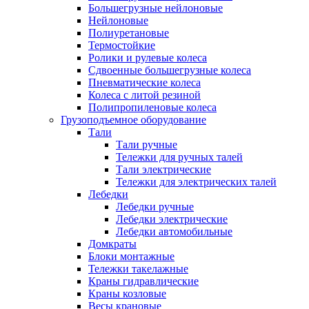
Большегрузные нейлоновые
Нейлоновые
Полиуретановые
Термостойкие
Ролики и рулевые колеса
Сдвоенные большегрузные колеса
Пневматические колеса
Колеса с литой резиной
Полипропиленовые колеса
Грузоподъемное оборудование
Тали
Тали ручные
Тележки для ручных талей
Тали электрические
Тележки для электрических талей
Лебедки
Лебедки ручные
Лебедки электрические
Лебедки автомобильные
Домкраты
Блоки монтажные
Тележки такелажные
Краны гидравлические
Краны козловые
Весы крановые