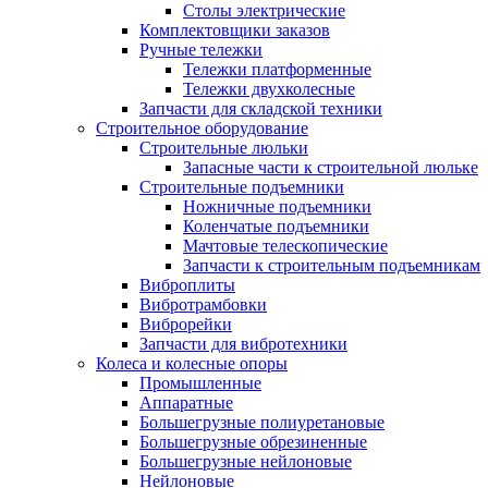
Столы электрические
Комплектовщики заказов
Ручные тележки
Тележки платформенные
Тележки двухколесные
Запчасти для складской техники
Строительное оборудование
Строительные люльки
Запасные части к строительной люльке
Строительные подъемники
Ножничные подъемники
Коленчатые подъемники
Мачтовые телескопические
Запчасти к строительным подъемникам
Виброплиты
Вибротрамбовки
Виброрейки
Запчасти для вибротехники
Колеса и колесные опоры
Промышленные
Аппаратные
Большегрузные полиуретановые
Большегрузные обрезиненные
Большегрузные нейлоновые
Нейлоновые