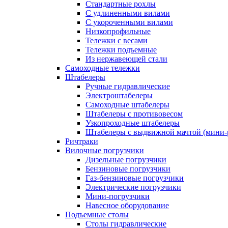
Стандартные рохлы
С удлиненными вилами
С укороченными вилами
Низкопрофильные
Тележки с весами
Тележки подъемные
Из нержавеющей стали
Самоходные тележки
Штабелеры
Ручные гидравлические
Электроштабелеры
Самоходные штабелеры
Штабелеры с противовесом
Узкопроходные штабелеры
Штабелеры с выдвижной мачтой (мини-
Ричтраки
Вилочные погрузчики
Дизельные погрузчики
Бензиновые погрузчики
Газ-бензиновые погрузчики
Электрические погрузчики
Мини-погрузчики
Навесное оборудование
Подъемные столы
Столы гидравлические