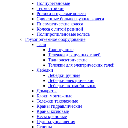
Полиуретановые
Термостойкие
Ролики и рулевые колеса
Сдвоенные большегрузные колеса
Пневматические колеса
Колеса с литой резиной
Полипропиленовые колеса
Грузоподъемное оборудование
Тали
Тали ручные
Тележки для ручных талей
Тали электрические
Тележки для электрических талей
Лебедки
Лебедки ручные
Лебедки электрические
Лебедки автомобильные
Домкраты
Блоки монтажные
Тележки такелажные
Краны гидравлические
Краны козловые
Весы крановые
Пульты управления
Стропы