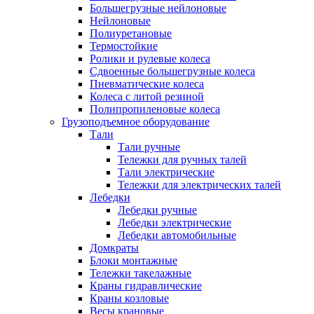
Большегрузные нейлоновые
Нейлоновые
Полиуретановые
Термостойкие
Ролики и рулевые колеса
Сдвоенные большегрузные колеса
Пневматические колеса
Колеса с литой резиной
Полипропиленовые колеса
Грузоподъемное оборудование
Тали
Тали ручные
Тележки для ручных талей
Тали электрические
Тележки для электрических талей
Лебедки
Лебедки ручные
Лебедки электрические
Лебедки автомобильные
Домкраты
Блоки монтажные
Тележки такелажные
Краны гидравлические
Краны козловые
Весы крановые