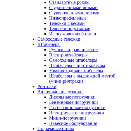
Стандартные рохлы
С удлиненными вилами
С укороченными вилами
Низкопрофильные
Тележки с весами
Тележки подъемные
Из нержавеющей стали
Самоходные тележки
Штабелеры
Ручные гидравлические
Электроштабелеры
Самоходные штабелеры
Штабелеры с противовесом
Узкопроходные штабелеры
Штабелеры с выдвижной мачтой
(мини-ричтраки)
Ричтраки
Вилочные погрузчики
Дизельные погрузчики
Бензиновые погрузчики
Газ-бензиновые погрузчики
Электрические погрузчики
Мини-погрузчики
Навесное оборудование
Подъемные столы