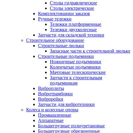
Столы гидравлические
Столы электрические
Комплектовщики заказов
Ручные тележки
Тележки платформенные
Тележки двухколесные
Запчасти для складской техники
Строительное оборудование
Строительные люльки
Запасные части к строительной люльке
Строительные подъемники
Ножничные подъемники
Коленчатые подъемники
Мачтовые телескопические
Запчасти к строительным
подъемникам
Виброплиты
Вибротрамбовки
Виброрейки
Запчасти для вибротехники
Колеса и колесные опоры
Промышленные
Аппаратные
Большегрузные полиуретановые
Большегрузные обрезиненные