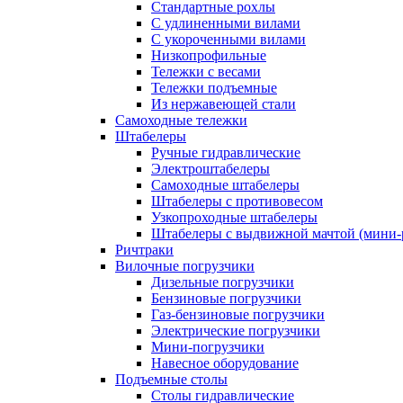
Стандартные рохлы
С удлиненными вилами
С укороченными вилами
Низкопрофильные
Тележки с весами
Тележки подъемные
Из нержавеющей стали
Самоходные тележки
Штабелеры
Ручные гидравлические
Электроштабелеры
Самоходные штабелеры
Штабелеры с противовесом
Узкопроходные штабелеры
Штабелеры с выдвижной мачтой (мини-
Ричтраки
Вилочные погрузчики
Дизельные погрузчики
Бензиновые погрузчики
Газ-бензиновые погрузчики
Электрические погрузчики
Мини-погрузчики
Навесное оборудование
Подъемные столы
Столы гидравлические