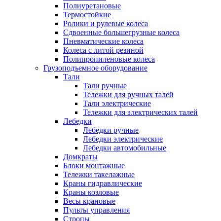
Полиуретановые
Термостойкие
Ролики и рулевые колеса
Сдвоенные большегрузные колеса
Пневматические колеса
Колеса с литой резиной
Полипропиленовые колеса
Грузоподъемное оборудование
Тали
Тали ручные
Тележки для ручных талей
Тали электрические
Тележки для электрических талей
Лебедки
Лебедки ручные
Лебедки электрические
Лебедки автомобильные
Домкраты
Блоки монтажные
Тележки такелажные
Краны гидравлические
Краны козловые
Весы крановые
Пульты управления
Стропы