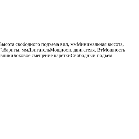
Высота свободного подъема вил, мм
Минимальная высота,
Габариты, мм
Двигатель
Мощность двигателя, Вт
Мощность
авлики
Боковое смещение каретки
Свободный подъем