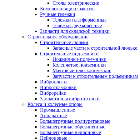
Столы электрические
Комплектовщики заказов
Ручные тележки
Тележки платформенные
Тележки двухколесные
Запчасти для складской техники
Строительное оборудование
Строительные люльки
Запасные части к строительной люльке
Строительные подъемники
Ножничные подъемники
Коленчатые подъемники
Мачтовые телескопические
Запчасти к строительным подъемникам
Виброплиты
Вибротрамбовки
Виброрейки
Запчасти для вибротехники
Колеса и колесные опоры
Промышленные
Аппаратные
Большегрузные полиуретановые
Большегрузные обрезиненные
Большегрузные нейлоновые
Нейлоновые