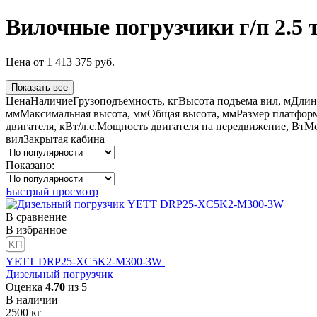
Вилочные погрузчики г/п 2.5 
Цена
от
1 413 375
руб.
Показать все
Цена
Наличие
Грузоподъемность, кг
Высота подъема вил, м
Длин
мм
Максимальная высота, мм
Общая высота, мм
Размер платфор
двигателя, кВт/л.с.
Мощность двигателя на передвижение, Вт
Мо
вил
Закрытая кабина
Показано:
Быстрый просмотр
В сравнение
В избранное
YETT DRP25-XC5K2-M300-3W
Дизельный погрузчик
Оценка
4.70
из 5
В наличии
2500
кг