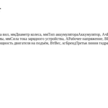
т
а вил, мм
Диаметр колеса, мм
Тип аккумулятора
Аккумулятор, Ач
мы, мм
Сила тока зарядного устройства, А
Рабочее напряжение, В
щность двигателя на подъём, Вт
Вес, кг
Бренд
Третья линия гидр