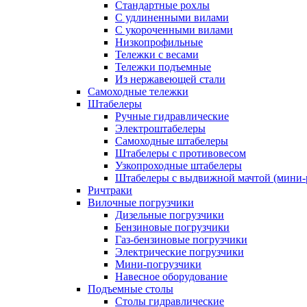
Стандартные рохлы
С удлиненными вилами
С укороченными вилами
Низкопрофильные
Тележки с весами
Тележки подъемные
Из нержавеющей стали
Самоходные тележки
Штабелеры
Ручные гидравлические
Электроштабелеры
Самоходные штабелеры
Штабелеры с противовесом
Узкопроходные штабелеры
Штабелеры с выдвижной мачтой (мини-
Ричтраки
Вилочные погрузчики
Дизельные погрузчики
Бензиновые погрузчики
Газ-бензиновые погрузчики
Электрические погрузчики
Мини-погрузчики
Навесное оборудование
Подъемные столы
Столы гидравлические