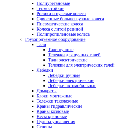
Полиуретановые
Термостойкие
Ролики и рулевые колеса
Сдвоенные большегрузные колеса
Пневматические колеса
Колеса с литой резиной
Полипропиленовые колеса
Грузоподъемное оборудование
Тали
Тали ручные
Тележки для ручных талей
Тали электрические
Тележки для электрических талей
Лебедки
Лебедки ручные
Лебедки электрические
Лебедки автомобильные
Домкраты
Блоки монтажные
Тележки такелажные
Краны гидравлические
Краны козловые
Весы крановые
Пульты управления
Стропы