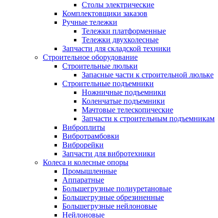
Столы электрические
Комплектовщики заказов
Ручные тележки
Тележки платформенные
Тележки двухколесные
Запчасти для складской техники
Строительное оборудование
Строительные люльки
Запасные части к строительной люльке
Строительные подъемники
Ножничные подъемники
Коленчатые подъемники
Мачтовые телескопические
Запчасти к строительным подъемникам
Виброплиты
Вибротрамбовки
Виброрейки
Запчасти для вибротехники
Колеса и колесные опоры
Промышленные
Аппаратные
Большегрузные полиуретановые
Большегрузные обрезиненные
Большегрузные нейлоновые
Нейлоновые