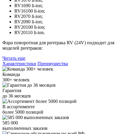
RV1670 li-ion;
RV1690 li-ion;
RV16100 li-ion;
RV2070 li-ion;
RV2090 li-ion;
RV20100 li-ion;
RV20110 li-ion.
Фара поворотная для ричтрака RV (24V) подходит для
моделей ричтраков:
Читать еще
Характеристики
Преимущества
Команда
300+
человек
Гарантия
до
36
месяцев
В ассортименте
более
5000
позиций
585 000
выполненных заказов