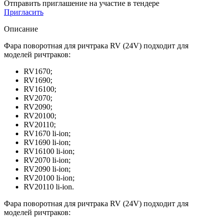
Отправить приглашение на участие в тендере
Пригласить
Описание
Фара поворотная для ричтрака RV (24V) подходит для
моделей ричтраков:
RV1670;
RV1690;
RV16100;
RV2070;
RV2090;
RV20100;
RV20110;
RV1670 li-ion;
RV1690 li-ion;
RV16100 li-ion;
RV2070 li-ion;
RV2090 li-ion;
RV20100 li-ion;
RV20110 li-ion.
Фара поворотная для ричтрака RV (24V) подходит для
моделей ричтраков: