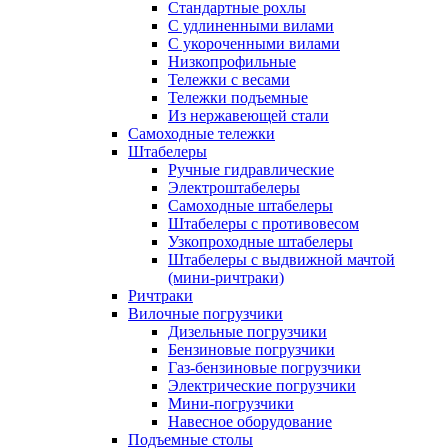
Стандартные рохлы
С удлиненными вилами
С укороченными вилами
Низкопрофильные
Тележки с весами
Тележки подъемные
Из нержавеющей стали
Самоходные тележки
Штабелеры
Ручные гидравлические
Электроштабелеры
Самоходные штабелеры
Штабелеры с противовесом
Узкопроходные штабелеры
Штабелеры с выдвижной мачтой
(мини-ричтраки)
Ричтраки
Вилочные погрузчики
Дизельные погрузчики
Бензиновые погрузчики
Газ-бензиновые погрузчики
Электрические погрузчики
Мини-погрузчики
Навесное оборудование
Подъемные столы