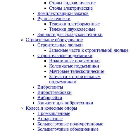
Столы гидравлические
Столы электрические
Комплектовщики заказов
Ручные тележки
Тележки платформенные
Тележки двухколесные
Запчасти для складской техники
Строительное оборудование
Строительные люльки
Запасные части к строительной люльке
Строительные подъемники
Ножничные подъемники
Коленчатые подъемники
Мачтовые телескопические
Запчасти к строительным
подъемникам
Виброплиты
Вибротрамбовки
Виброрейки
Запчасти для вибротехники
Колеса и колесные опоры
Промышленные
Аппаратные
Большегрузные полиуретановые
Большегрузные обрезиненные