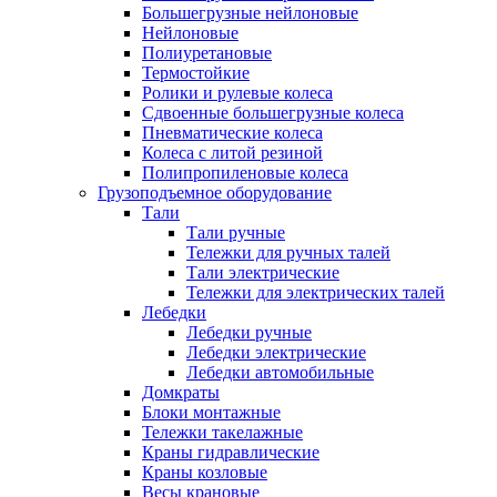
Большегрузные нейлоновые
Нейлоновые
Полиуретановые
Термостойкие
Ролики и рулевые колеса
Сдвоенные большегрузные колеса
Пневматические колеса
Колеса с литой резиной
Полипропиленовые колеса
Грузоподъемное оборудование
Тали
Тали ручные
Тележки для ручных талей
Тали электрические
Тележки для электрических талей
Лебедки
Лебедки ручные
Лебедки электрические
Лебедки автомобильные
Домкраты
Блоки монтажные
Тележки такелажные
Краны гидравлические
Краны козловые
Весы крановые