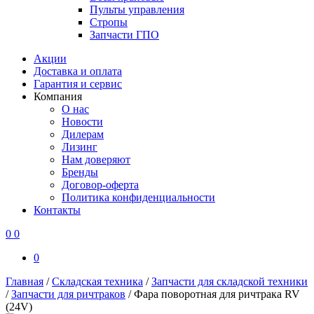
Пульты управления
Стропы
Запчасти ГПО
Акции
Доставка и оплата
Гарантия и сервис
Компания
О нас
Новости
Дилерам
Лизинг
Нам доверяют
Бренды
Договор-оферта
Политика конфиденциальности
Контакты
0
0
0
Главная
/
Складская техника
/
Запчасти для складской техники
/
Запчасти для ричтраков
/
Фара поворотная для ричтрака RV
(24V)