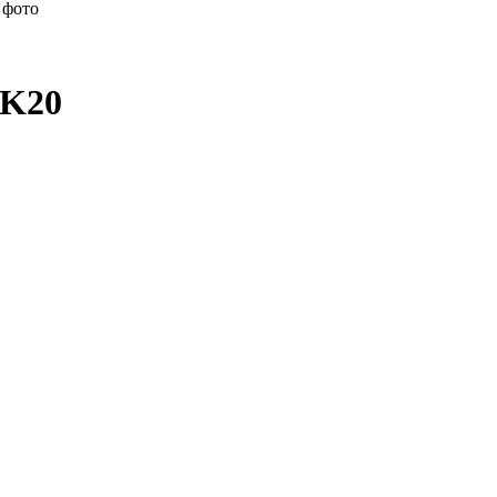
 фото
SK20