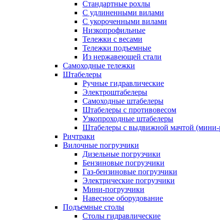
Стандартные рохлы
С удлиненными вилами
С укороченными вилами
Низкопрофильные
Тележки с весами
Тележки подъемные
Из нержавеющей стали
Самоходные тележки
Штабелеры
Ручные гидравлические
Электроштабелеры
Самоходные штабелеры
Штабелеры с противовесом
Узкопроходные штабелеры
Штабелеры с выдвижной мачтой (мини-
Ричтраки
Вилочные погрузчики
Дизельные погрузчики
Бензиновые погрузчики
Газ-бензиновые погрузчики
Электрические погрузчики
Мини-погрузчики
Навесное оборудование
Подъемные столы
Столы гидравлические