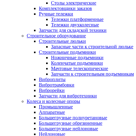
Столы электрические
Комплектовщики заказов
Ручные тележки
Тележки платформенные
Тележки двухколесные
Запчасти для складской техники
Строительное оборудование
Строительные люльки
Запасные части к строительной люльке
Строительные подъемники
Ножничные подъемники
Коленчатые подъемники
Мачтовые телескопические
Запчасти к строительным подъемникам
Виброплиты
Вибротрамбовки
Виброрейки
Запчасти для вибротехники
Колеса и колесные опоры
Промышленные
Аппаратные
Большегрузные полиуретановые
Большегрузные обрезиненные
Большегрузные нейлоновые
Нейлоновые