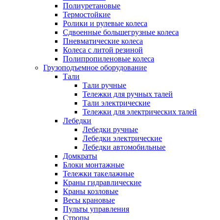
Полиуретановые
Термостойкие
Ролики и рулевые колеса
Сдвоенные большегрузные колеса
Пневматические колеса
Колеса с литой резиной
Полипропиленовые колеса
Грузоподъемное оборудование
Тали
Тали ручные
Тележки для ручных талей
Тали электрические
Тележки для электрических талей
Лебедки
Лебедки ручные
Лебедки электрические
Лебедки автомобильные
Домкраты
Блоки монтажные
Тележки такелажные
Краны гидравлические
Краны козловые
Весы крановые
Пульты управления
Стропы