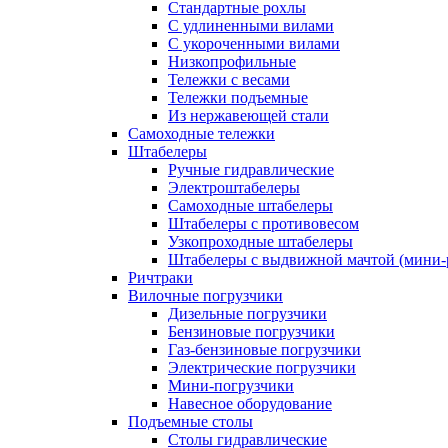
Стандартные рохлы
С удлиненными вилами
С укороченными вилами
Низкопрофильные
Тележки с весами
Тележки подъемные
Из нержавеющей стали
Самоходные тележки
Штабелеры
Ручные гидравлические
Электроштабелеры
Самоходные штабелеры
Штабелеры с противовесом
Узкопроходные штабелеры
Штабелеры с выдвижной мачтой (мини-
Ричтраки
Вилочные погрузчики
Дизельные погрузчики
Бензиновые погрузчики
Газ-бензиновые погрузчики
Электрические погрузчики
Мини-погрузчики
Навесное оборудование
Подъемные столы
Столы гидравлические