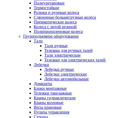
Полиуретановые
Термостойкие
Ролики и рулевые колеса
Сдвоенные большегрузные колеса
Пневматические колеса
Колеса с литой резиной
Полипропиленовые колеса
Грузоподъемное оборудование
Тали
Тали ручные
Тележки для ручных талей
Тали электрические
Тележки для электрических талей
Лебедки
Лебедки ручные
Лебедки электрические
Лебедки автомобильные
Домкраты
Блоки монтажные
Тележки такелажные
Краны гидравлические
Краны козловые
Весы крановые
Пульты управления
Стропы