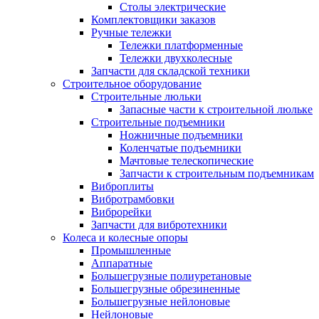
Столы электрические
Комплектовщики заказов
Ручные тележки
Тележки платформенные
Тележки двухколесные
Запчасти для складской техники
Строительное оборудование
Строительные люльки
Запасные части к строительной люльке
Строительные подъемники
Ножничные подъемники
Коленчатые подъемники
Мачтовые телескопические
Запчасти к строительным подъемникам
Виброплиты
Вибротрамбовки
Виброрейки
Запчасти для вибротехники
Колеса и колесные опоры
Промышленные
Аппаратные
Большегрузные полиуретановые
Большегрузные обрезиненные
Большегрузные нейлоновые
Нейлоновые