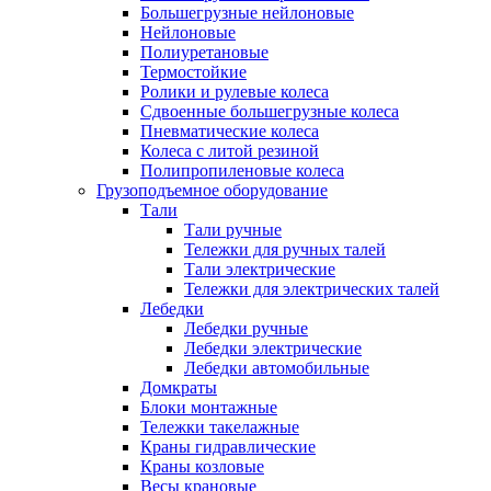
Большегрузные нейлоновые
Нейлоновые
Полиуретановые
Термостойкие
Ролики и рулевые колеса
Сдвоенные большегрузные колеса
Пневматические колеса
Колеса с литой резиной
Полипропиленовые колеса
Грузоподъемное оборудование
Тали
Тали ручные
Тележки для ручных талей
Тали электрические
Тележки для электрических талей
Лебедки
Лебедки ручные
Лебедки электрические
Лебедки автомобильные
Домкраты
Блоки монтажные
Тележки такелажные
Краны гидравлические
Краны козловые
Весы крановые