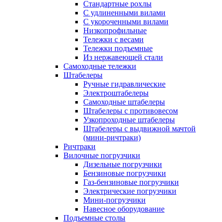
Стандартные рохлы
С удлиненными вилами
С укороченными вилами
Низкопрофильные
Тележки с весами
Тележки подъемные
Из нержавеющей стали
Самоходные тележки
Штабелеры
Ручные гидравлические
Электроштабелеры
Самоходные штабелеры
Штабелеры с противовесом
Узкопроходные штабелеры
Штабелеры с выдвижной мачтой
(мини-ричтраки)
Ричтраки
Вилочные погрузчики
Дизельные погрузчики
Бензиновые погрузчики
Газ-бензиновые погрузчики
Электрические погрузчики
Мини-погрузчики
Навесное оборудование
Подъемные столы