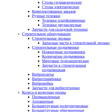
Столы гидравлические
Столы электрические
Комплектовщики заказов
Ручные тележки
Тележки платформенные
Тележки двухколесные
Запчасти для складской техники
Строительное оборудование
Строительные люльки
Запасные части к строительной люльке
Строительные подъемники
Ножничные подъемники
Коленчатые подъемники
Мачтовые телескопические
Запчасти к строительным
подъемникам
Виброплиты
Вибротрамбовки
Виброрейки
Запчасти для вибротехники
Колеса и колесные опоры
Промышленные
Аппаратные
Большегрузные полиуретановые
Большегрузные обрезиненные