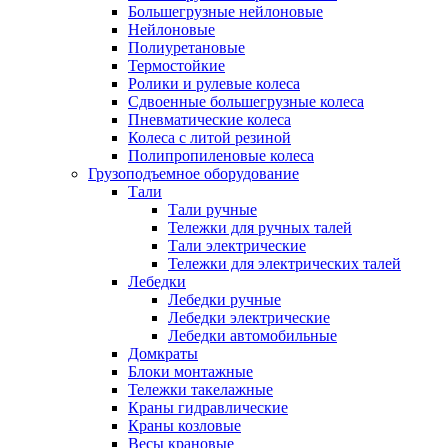
Большегрузные нейлоновые
Нейлоновые
Полиуретановые
Термостойкие
Ролики и рулевые колеса
Сдвоенные большегрузные колеса
Пневматические колеса
Колеса с литой резиной
Полипропиленовые колеса
Грузоподъемное оборудование
Тали
Тали ручные
Тележки для ручных талей
Тали электрические
Тележки для электрических талей
Лебедки
Лебедки ручные
Лебедки электрические
Лебедки автомобильные
Домкраты
Блоки монтажные
Тележки такелажные
Краны гидравлические
Краны козловые
Весы крановые