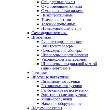
Стандартные рохлы
С удлиненными вилами
С укороченными вилами
Низкопрофильные
Тележки с весами
Тележки подъемные
Из нержавеющей стали
Самоходные тележки
Штабелеры
Ручные гидравлические
Электроштабелеры
Самоходные штабелеры
Штабелеры с противовесом
Узкопроходные штабелеры
Штабелеры с выдвижной мачтой
(мини-ричтраки)
Ричтраки
Вилочные погрузчики
Дизельные погрузчики
Бензиновые погрузчики
Газ-бензиновые погрузчики
Электрические погрузчики
Мини-погрузчики
Навесное оборудование
Подъемные столы