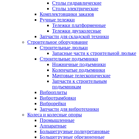
Столы гидравлические
Столы электрические
Комплектовщики заказов
Ручные тележки
Тележки платформенные
Тележки двухколесные
Запчасти для складской техники
Строительное оборудование
Строительные люльки
Запасные части к строительной люльке
Строительные подъемники
Ножничные подъемники
Коленчатые подъемники
Мачтовые телескопические
Запчасти к строительным
подъемникам
Виброплиты
Вибротрамбовки
Виброрейки
Запчасти для вибротехники
Колеса и колесные опоры
Промышленные
Аппаратные
Большегрузные полиуретановые
Большегрузные обрезиненные