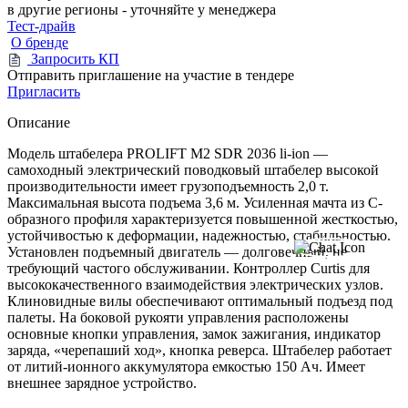
в другие регионы - уточняйте у менеджера
Тест-драйв
О бренде
Запросить КП
Отправить приглашение на участие в тендере
Пригласить
Описание
Модель штабелера PROLIFT M2 SDR 2036 li-ion —
самоходный электрический поводковый штабелер высокой
производительности имеет грузоподъемность 2,0 т.
Максимальная высота подъема 3,6 м. Усиленная мачта из C-
образного профиля характеризуется повышенной жесткостью,
устойчивостью к деформации, надежностью, стабильностью.
Установлен подъемный двигатель — долговечный, не
требующий частого обслуживании. Контроллер Curtis для
высококачественного взаимодействия электрических узлов.
Клиновидные вилы обеспечивают оптимальный подъезд под
палеты. На боковой рукояти управления расположены
основные кнопки управления, замок зажигания, индикатор
заряда, «черепаший ход», кнопка реверса. Штабелер работает
от литий-ионного аккумулятора емкостью 150 Ач. Имеет
внешнее зарядное устройство.