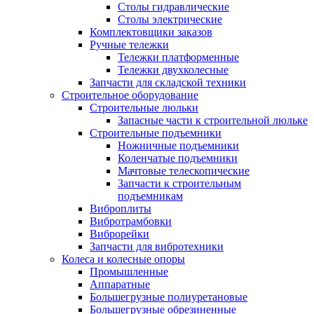
Столы гидравлические
Столы электрические
Комплектовщики заказов
Ручные тележки
Тележки платформенные
Тележки двухколесные
Запчасти для складской техники
Строительное оборудование
Строительные люльки
Запасные части к строительной люльке
Строительные подъемники
Ножничные подъемники
Коленчатые подъемники
Мачтовые телескопические
Запчасти к строительным
подъемникам
Виброплиты
Вибротрамбовки
Виброрейки
Запчасти для вибротехники
Колеса и колесные опоры
Промышленные
Аппаратные
Большегрузные полиуретановые
Большегрузные обрезиненные