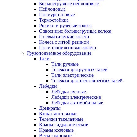
Большегрузные нейлоновые
Нейлоновые
Полиуретановые
Термостойкие
Ролики и рулевые колеса
Сдвоенные большегрузные колеса
Пневматические колеса
Колеса с литой резиной
Полипропиленовые колеса
Грузоподъемное оборудование
Тали
Тали ручные
Тележки для ручных талей
Тали электрические
Тележки для электрических талей
Лебедки
Лебедки ручные
Лебедки электрические
Лебедки автомобильные
Домкраты
Блоки монтажные
Тележки такелажные
Краны гидравлические
Краны козловые
Весы крановые