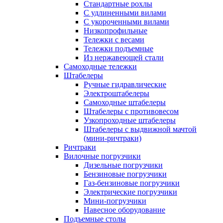
Стандартные рохлы
С удлиненными вилами
С укороченными вилами
Низкопрофильные
Тележки с весами
Тележки подъемные
Из нержавеющей стали
Самоходные тележки
Штабелеры
Ручные гидравлические
Электроштабелеры
Самоходные штабелеры
Штабелеры с противовесом
Узкопроходные штабелеры
Штабелеры с выдвижной мачтой
(мини-ричтраки)
Ричтраки
Вилочные погрузчики
Дизельные погрузчики
Бензиновые погрузчики
Газ-бензиновые погрузчики
Электрические погрузчики
Мини-погрузчики
Навесное оборудование
Подъемные столы