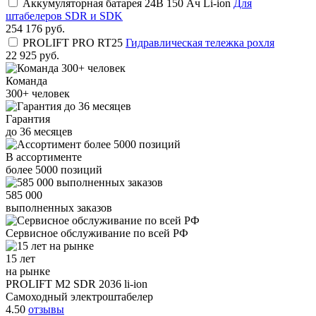
Аккумуляторная батарея 24В 150 Ач Li-ion
Для
штабелеров SDR и SDK
254 176
руб.
PROLIFT PRO RT25
Гидравлическая тележка рохля
22 925
руб.
Команда
300+
человек
Гарантия
до
36
месяцев
В ассортименте
более
5000
позиций
585 000
выполненных заказов
Сервисное обслуживание
по всей РФ
15 лет
на рынке
PROLIFT M2 SDR 2036 li-ion
Самоходный электроштабелер
4.50
отзывы