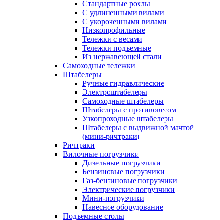
Стандартные рохлы
С удлиненными вилами
С укороченными вилами
Низкопрофильные
Тележки с весами
Тележки подъемные
Из нержавеющей стали
Самоходные тележки
Штабелеры
Ручные гидравлические
Электроштабелеры
Самоходные штабелеры
Штабелеры с противовесом
Узкопроходные штабелеры
Штабелеры с выдвижной мачтой
(мини-ричтраки)
Ричтраки
Вилочные погрузчики
Дизельные погрузчики
Бензиновые погрузчики
Газ-бензиновые погрузчики
Электрические погрузчики
Мини-погрузчики
Навесное оборудование
Подъемные столы