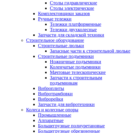
Столы гидравлические
Столы электрические
Комплектовщики заказов
Ручные тележки
Тележки платформенные
Тележки двухколесные
Запчасти для складской техники
Строительное оборудование
Строительные люльки
Запасные части к строительной люльке
Строительные подъемники
Ножничные подъемники
Коленчатые подъемники
Мачтовые телескопические
Запчасти к строительным
подъемникам
Виброплиты
Вибротрамбовки
Виброрейки
Запчасти для вибротехники
Колеса и колесные опоры
Промышленные
Аппаратные
Большегрузные полиуретановые
Большегрузные обрезиненные