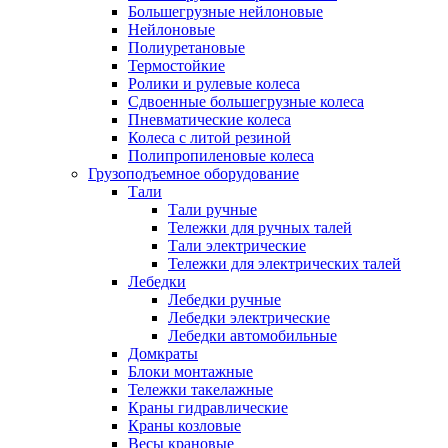
Большегрузные нейлоновые
Нейлоновые
Полиуретановые
Термостойкие
Ролики и рулевые колеса
Сдвоенные большегрузные колеса
Пневматические колеса
Колеса с литой резиной
Полипропиленовые колеса
Грузоподъемное оборудование
Тали
Тали ручные
Тележки для ручных талей
Тали электрические
Тележки для электрических талей
Лебедки
Лебедки ручные
Лебедки электрические
Лебедки автомобильные
Домкраты
Блоки монтажные
Тележки такелажные
Краны гидравлические
Краны козловые
Весы крановые