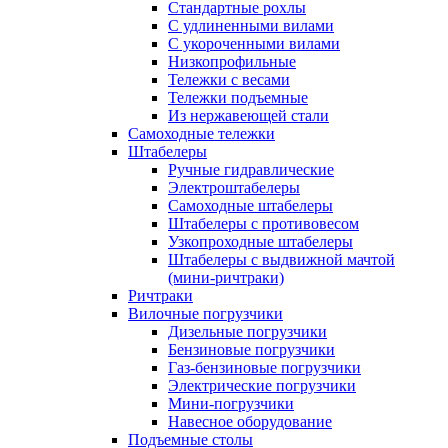
Стандартные рохлы
С удлиненными вилами
С укороченными вилами
Низкопрофильные
Тележки с весами
Тележки подъемные
Из нержавеющей стали
Самоходные тележки
Штабелеры
Ручные гидравлические
Электроштабелеры
Самоходные штабелеры
Штабелеры с противовесом
Узкопроходные штабелеры
Штабелеры с выдвижной мачтой
(мини-ричтраки)
Ричтраки
Вилочные погрузчики
Дизельные погрузчики
Бензиновые погрузчики
Газ-бензиновые погрузчики
Электрические погрузчики
Мини-погрузчики
Навесное оборудование
Подъемные столы