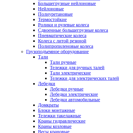
Большегрузные нейлоновые
Нейлоновые
Полиуретановые
Термостойкие
Ролики и рулевые колеса
Сдвоенные большегрузные колеса
Пневматические колеса
Колеса с литой резиной
Полипропиленовые колеса
Грузоподъемное оборудование
Тали
Тали ручные
Тележки для ручных талей
Тали электрические
Тележки для электрических талей
Лебедки
Лебедки ручные
Лебедки электрические
Лебедки автомобильные
Домкраты
Блоки монтажные
Тележки такелажные
Краны гидравлические
Краны козловые
Весы крановые