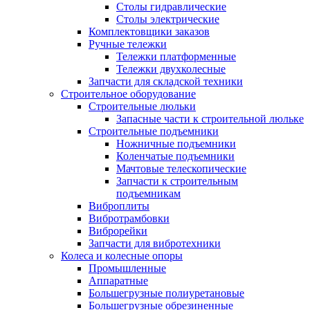
Столы гидравлические
Столы электрические
Комплектовщики заказов
Ручные тележки
Тележки платформенные
Тележки двухколесные
Запчасти для складской техники
Строительное оборудование
Строительные люльки
Запасные части к строительной люльке
Строительные подъемники
Ножничные подъемники
Коленчатые подъемники
Мачтовые телескопические
Запчасти к строительным
подъемникам
Виброплиты
Вибротрамбовки
Виброрейки
Запчасти для вибротехники
Колеса и колесные опоры
Промышленные
Аппаратные
Большегрузные полиуретановые
Большегрузные обрезиненные