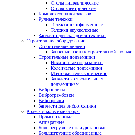
Столы гидравлические
Столы электрические
Комплектовщики заказов
Ручные тележки
Тележки платформенные
Тележки двухколесные
Запчасти для складской техники
Строительное оборудование
Строительные люльки
Запасные части к строительной люльке
Строительные подъемники
Ножничные подъемники
Коленчатые подъемники
Мачтовые телескопические
Запчасти к строительным
подъемникам
Виброплиты
Вибротрамбовки
Виброрейки
Запчасти для вибротехники
Колеса и колесные опоры
Промышленные
Аппаратные
Большегрузные полиуретановые
Большегрузные обрезиненные