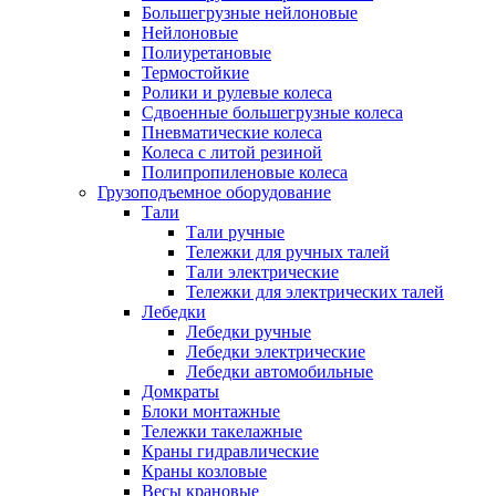
Большегрузные нейлоновые
Нейлоновые
Полиуретановые
Термостойкие
Ролики и рулевые колеса
Сдвоенные большегрузные колеса
Пневматические колеса
Колеса с литой резиной
Полипропиленовые колеса
Грузоподъемное оборудование
Тали
Тали ручные
Тележки для ручных талей
Тали электрические
Тележки для электрических талей
Лебедки
Лебедки ручные
Лебедки электрические
Лебедки автомобильные
Домкраты
Блоки монтажные
Тележки такелажные
Краны гидравлические
Краны козловые
Весы крановые