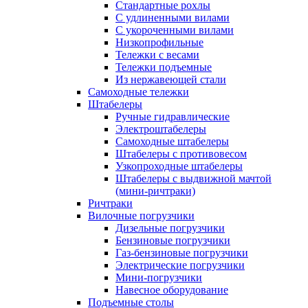
Стандартные рохлы
С удлиненными вилами
С укороченными вилами
Низкопрофильные
Тележки с весами
Тележки подъемные
Из нержавеющей стали
Самоходные тележки
Штабелеры
Ручные гидравлические
Электроштабелеры
Самоходные штабелеры
Штабелеры с противовесом
Узкопроходные штабелеры
Штабелеры с выдвижной мачтой
(мини-ричтраки)
Ричтраки
Вилочные погрузчики
Дизельные погрузчики
Бензиновые погрузчики
Газ-бензиновые погрузчики
Электрические погрузчики
Мини-погрузчики
Навесное оборудование
Подъемные столы