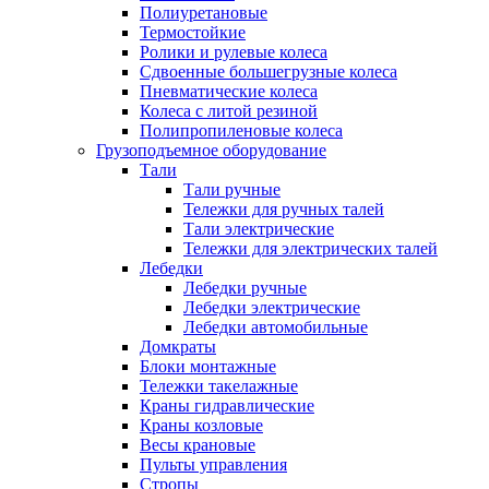
Полиуретановые
Термостойкие
Ролики и рулевые колеса
Сдвоенные большегрузные колеса
Пневматические колеса
Колеса с литой резиной
Полипропиленовые колеса
Грузоподъемное оборудование
Тали
Тали ручные
Тележки для ручных талей
Тали электрические
Тележки для электрических талей
Лебедки
Лебедки ручные
Лебедки электрические
Лебедки автомобильные
Домкраты
Блоки монтажные
Тележки такелажные
Краны гидравлические
Краны козловые
Весы крановые
Пульты управления
Стропы