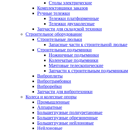
Столы электрические
Комплектовщики заказов
Ручные тележки
Тележки платформенные
Тележки двухколесные
Запчасти для складской техники
Строительное оборудование
Строительные люльки
Запасные части к строительной люльке
Строительные подъемники
Ножничные подъемники
Коленчатые подъемники
Мачтовые телескопические
Запчасти к строительным подъемникам
Виброплиты
Вибротрамбовки
Виброрейки
Запчасти для вибротехники
Колеса и колесные опоры
Промышленные
Аппаратные
Большегрузные полиуретановые
Большегрузные обрезиненные
Большегрузные нейлоновые
Нейлоновые