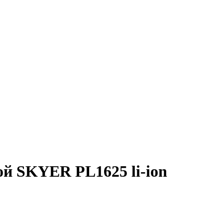
ой
SKYER PL1625 li-ion