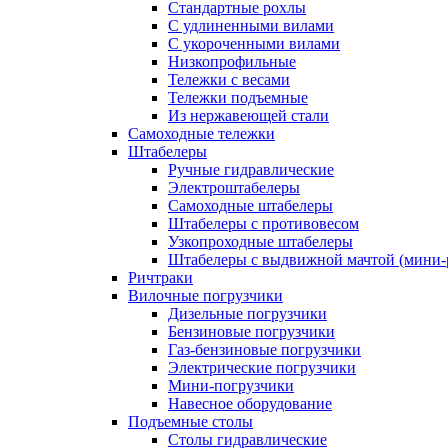
Стандартные рохлы
С удлиненными вилами
С укороченными вилами
Низкопрофильные
Тележки с весами
Тележки подъемные
Из нержавеющей стали
Самоходные тележки
Штабелеры
Ручные гидравлические
Электроштабелеры
Самоходные штабелеры
Штабелеры с противовесом
Узкопроходные штабелеры
Штабелеры с выдвижной мачтой (мини-
Ричтраки
Вилочные погрузчики
Дизельные погрузчики
Бензиновые погрузчики
Газ-бензиновые погрузчики
Электрические погрузчики
Мини-погрузчики
Навесное оборудование
Подъемные столы
Столы гидравлические