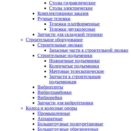
Столы гидравлические
Столы электрические
Комплектовщики заказов
Ручные тележки
Тележки платформенные
Тележки двухколесные
Запчасти для складской техники
Строительное оборудование
Строительные люльки
Запасные части к строительной люльке
Строительные подъемники
Ножничные подъемники
Коленчатые подъемники
Мачтовые телескопические
Запчасти к строительным
подъемникам
Виброплиты
Вибротрамбовки
Виброрейки
Запчасти для вибротехники
Колеса и колесные опоры
Промышленные
Аппаратные
Большегрузные полиуретановые
Большегрузные обрезиненные