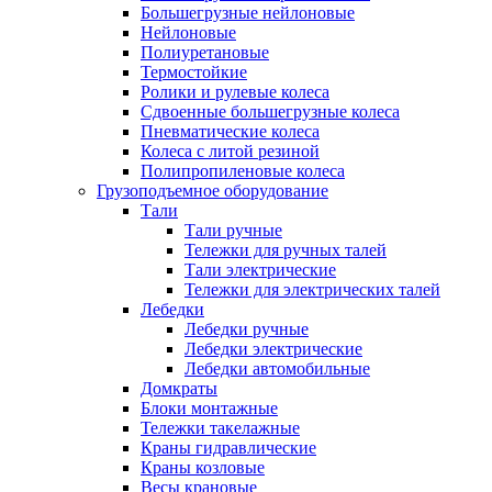
Большегрузные нейлоновые
Нейлоновые
Полиуретановые
Термостойкие
Ролики и рулевые колеса
Сдвоенные большегрузные колеса
Пневматические колеса
Колеса с литой резиной
Полипропиленовые колеса
Грузоподъемное оборудование
Тали
Тали ручные
Тележки для ручных талей
Тали электрические
Тележки для электрических талей
Лебедки
Лебедки ручные
Лебедки электрические
Лебедки автомобильные
Домкраты
Блоки монтажные
Тележки такелажные
Краны гидравлические
Краны козловые
Весы крановые