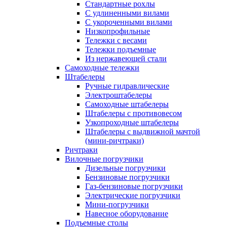
Стандартные рохлы
С удлиненными вилами
С укороченными вилами
Низкопрофильные
Тележки с весами
Тележки подъемные
Из нержавеющей стали
Самоходные тележки
Штабелеры
Ручные гидравлические
Электроштабелеры
Самоходные штабелеры
Штабелеры с противовесом
Узкопроходные штабелеры
Штабелеры с выдвижной мачтой
(мини-ричтраки)
Ричтраки
Вилочные погрузчики
Дизельные погрузчики
Бензиновые погрузчики
Газ-бензиновые погрузчики
Электрические погрузчики
Мини-погрузчики
Навесное оборудование
Подъемные столы