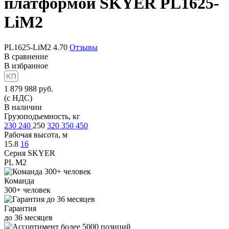
платформой
SKYER PL1625-
LiM2
PL1625-LiM2
4.70
Отзывы
В сравнение
В избранное
1 879 988
руб.
(с НДС)
В наличии
Грузоподъемность, кг
230
240
250
320
350
450
Рабочая высота, м
15.8
16
Серия SKYER
PL M2
Команда
300+
человек
Гарантия
до
36
месяцев