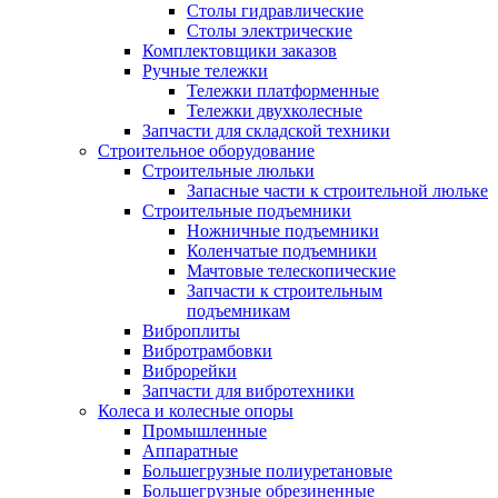
Столы гидравлические
Столы электрические
Комплектовщики заказов
Ручные тележки
Тележки платформенные
Тележки двухколесные
Запчасти для складской техники
Строительное оборудование
Строительные люльки
Запасные части к строительной люльке
Строительные подъемники
Ножничные подъемники
Коленчатые подъемники
Мачтовые телескопические
Запчасти к строительным
подъемникам
Виброплиты
Вибротрамбовки
Виброрейки
Запчасти для вибротехники
Колеса и колесные опоры
Промышленные
Аппаратные
Большегрузные полиуретановые
Большегрузные обрезиненные