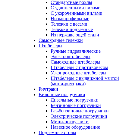
Стандартные рохлы
С удлиненными вилами
С укороченными вилами
Низкопрофильные
Тележки с весами
Тележки подъемные
Из нержавеющей стали
Самоходные тележки
Штабелеры
Ручные гидравлические
Электроштабелеры
Самоходные штабелеры
Штабелеры с противовесом
Узкопроходные штабелеры
Штабелеры с выдвижной мачтой
(мини-ричтраки)
Ричтраки
Вилочные погрузчики
Дизельные погрузчики
Бензиновые погрузчики
Газ-бензиновые погрузчики
Электрические погрузчики
Мини-погрузчики
Навесное оборудование
Подъемные столы