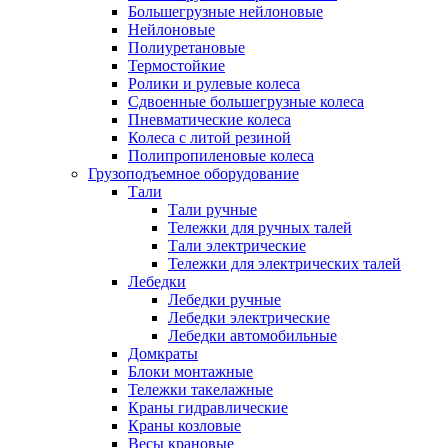
Большегрузные нейлоновые
Нейлоновые
Полиуретановые
Термостойкие
Ролики и рулевые колеса
Сдвоенные большегрузные колеса
Пневматические колеса
Колеса с литой резиной
Полипропиленовые колеса
Грузоподъемное оборудование
Тали
Тали ручные
Тележки для ручных талей
Тали электрические
Тележки для электрических талей
Лебедки
Лебедки ручные
Лебедки электрические
Лебедки автомобильные
Домкраты
Блоки монтажные
Тележки такелажные
Краны гидравлические
Краны козловые
Весы крановые