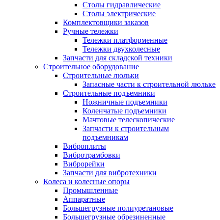
Столы гидравлические
Столы электрические
Комплектовщики заказов
Ручные тележки
Тележки платформенные
Тележки двухколесные
Запчасти для складской техники
Строительное оборудование
Строительные люльки
Запасные части к строительной люльке
Строительные подъемники
Ножничные подъемники
Коленчатые подъемники
Мачтовые телескопические
Запчасти к строительным
подъемникам
Виброплиты
Вибротрамбовки
Виброрейки
Запчасти для вибротехники
Колеса и колесные опоры
Промышленные
Аппаратные
Большегрузные полиуретановые
Большегрузные обрезиненные