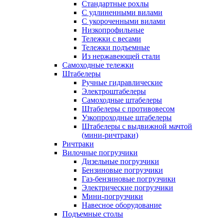
Стандартные рохлы
С удлиненными вилами
С укороченными вилами
Низкопрофильные
Тележки с весами
Тележки подъемные
Из нержавеющей стали
Самоходные тележки
Штабелеры
Ручные гидравлические
Электроштабелеры
Самоходные штабелеры
Штабелеры с противовесом
Узкопроходные штабелеры
Штабелеры с выдвижной мачтой
(мини-ричтраки)
Ричтраки
Вилочные погрузчики
Дизельные погрузчики
Бензиновые погрузчики
Газ-бензиновые погрузчики
Электрические погрузчики
Мини-погрузчики
Навесное оборудование
Подъемные столы