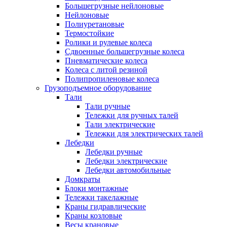
Большегрузные нейлоновые
Нейлоновые
Полиуретановые
Термостойкие
Ролики и рулевые колеса
Сдвоенные большегрузные колеса
Пневматические колеса
Колеса с литой резиной
Полипропиленовые колеса
Грузоподъемное оборудование
Тали
Тали ручные
Тележки для ручных талей
Тали электрические
Тележки для электрических талей
Лебедки
Лебедки ручные
Лебедки электрические
Лебедки автомобильные
Домкраты
Блоки монтажные
Тележки такелажные
Краны гидравлические
Краны козловые
Весы крановые