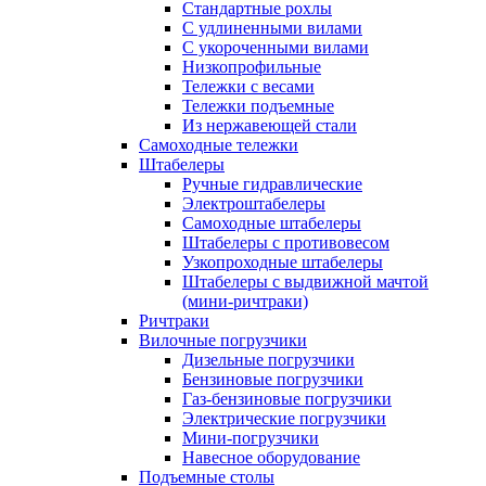
Стандартные рохлы
С удлиненными вилами
С укороченными вилами
Низкопрофильные
Тележки с весами
Тележки подъемные
Из нержавеющей стали
Самоходные тележки
Штабелеры
Ручные гидравлические
Электроштабелеры
Самоходные штабелеры
Штабелеры с противовесом
Узкопроходные штабелеры
Штабелеры с выдвижной мачтой
(мини-ричтраки)
Ричтраки
Вилочные погрузчики
Дизельные погрузчики
Бензиновые погрузчики
Газ-бензиновые погрузчики
Электрические погрузчики
Мини-погрузчики
Навесное оборудование
Подъемные столы