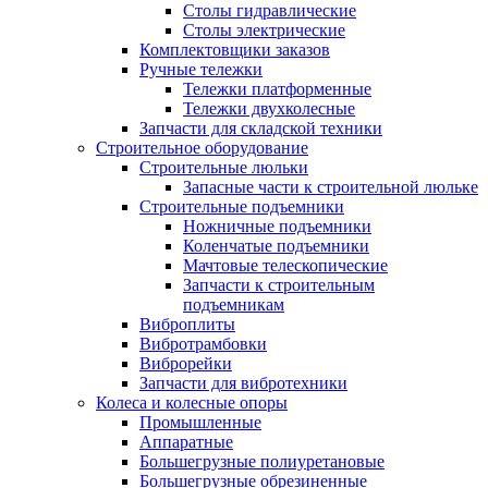
Столы гидравлические
Столы электрические
Комплектовщики заказов
Ручные тележки
Тележки платформенные
Тележки двухколесные
Запчасти для складской техники
Строительное оборудование
Строительные люльки
Запасные части к строительной люльке
Строительные подъемники
Ножничные подъемники
Коленчатые подъемники
Мачтовые телескопические
Запчасти к строительным
подъемникам
Виброплиты
Вибротрамбовки
Виброрейки
Запчасти для вибротехники
Колеса и колесные опоры
Промышленные
Аппаратные
Большегрузные полиуретановые
Большегрузные обрезиненные