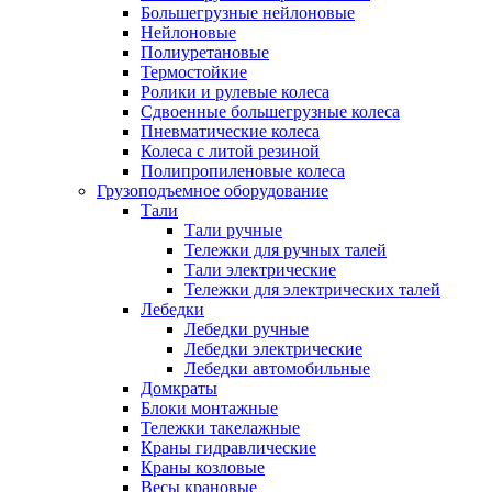
Большегрузные нейлоновые
Нейлоновые
Полиуретановые
Термостойкие
Ролики и рулевые колеса
Сдвоенные большегрузные колеса
Пневматические колеса
Колеса с литой резиной
Полипропиленовые колеса
Грузоподъемное оборудование
Тали
Тали ручные
Тележки для ручных талей
Тали электрические
Тележки для электрических талей
Лебедки
Лебедки ручные
Лебедки электрические
Лебедки автомобильные
Домкраты
Блоки монтажные
Тележки такелажные
Краны гидравлические
Краны козловые
Весы крановые