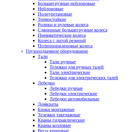
Большегрузные нейлоновые
Нейлоновые
Полиуретановые
Термостойкие
Ролики и рулевые колеса
Сдвоенные большегрузные колеса
Пневматические колеса
Колеса с литой резиной
Полипропиленовые колеса
Грузоподъемное оборудование
Тали
Тали ручные
Тележки для ручных талей
Тали электрические
Тележки для электрических талей
Лебедки
Лебедки ручные
Лебедки электрические
Лебедки автомобильные
Домкраты
Блоки монтажные
Тележки такелажные
Краны гидравлические
Краны козловые
Весы крановые