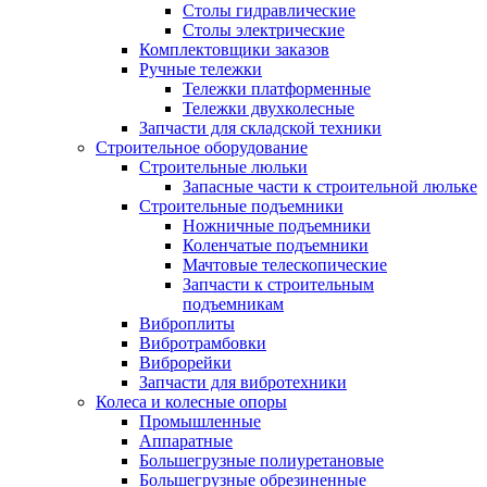
Столы гидравлические
Столы электрические
Комплектовщики заказов
Ручные тележки
Тележки платформенные
Тележки двухколесные
Запчасти для складской техники
Строительное оборудование
Строительные люльки
Запасные части к строительной люльке
Строительные подъемники
Ножничные подъемники
Коленчатые подъемники
Мачтовые телескопические
Запчасти к строительным
подъемникам
Виброплиты
Вибротрамбовки
Виброрейки
Запчасти для вибротехники
Колеса и колесные опоры
Промышленные
Аппаратные
Большегрузные полиуретановые
Большегрузные обрезиненные