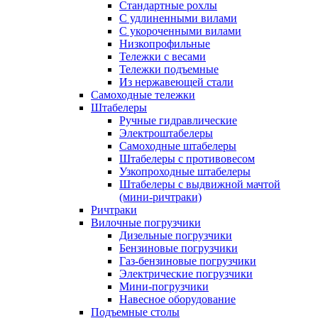
Стандартные рохлы
С удлиненными вилами
С укороченными вилами
Низкопрофильные
Тележки с весами
Тележки подъемные
Из нержавеющей стали
Самоходные тележки
Штабелеры
Ручные гидравлические
Электроштабелеры
Самоходные штабелеры
Штабелеры с противовесом
Узкопроходные штабелеры
Штабелеры с выдвижной мачтой
(мини-ричтраки)
Ричтраки
Вилочные погрузчики
Дизельные погрузчики
Бензиновые погрузчики
Газ-бензиновые погрузчики
Электрические погрузчики
Мини-погрузчики
Навесное оборудование
Подъемные столы