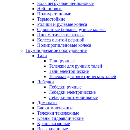
Большегрузные нейлоновые
Нейлоновые
Полиуретановые
Термостойкие
Ролики и рулевые колеса
Сдвоенные большегрузные колеса
Пневматические колеса
Колеса с литой резиной
Полипропиленовые колеса
Грузоподъемное оборудование
Тали
Тали ручные
Тележки для ручных талей
Тали электрические
Тележки для электрических талей
Лебедки
Лебедки ручные
Лебедки электрические
Лебедки автомобильные
Домкраты
Блоки монтажные
Тележки такелажные
Краны гидравлические
Краны козловые
Весы крановые