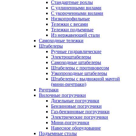
Стандартные рохлы
С удлиненными вилами
С укороченными вилами
Низкопрофильные
Тележки с весами
Тележки подъемные
Из нержавеющей стали
Самоходные тележки
Штабелеры
Ручные гидравлические
Электроштабелеры
Самоходные штабелеры
Штабелеры с противовесом
Узкопроходные штабелеры
Штабелеры с выдвижной мачтой
(мини-ричтраки)
Ричтраки
Вилочные погрузчики
Дизельные погрузчики
Бензиновые погрузчики
Газ-бензиновые погрузчики
Электрические погрузчики
Мини-погрузчики
Навесное оборудование
Подъемные столы